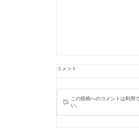
「お取り扱い先」ページ公開
コメント
しました
HPに、作品の常設でのお取り扱
この投稿へのコメントは利用
い先を、ご紹介するページを公開
い。
しました。 どうぞご覧くださ
い。 「お取り扱い先」ページ