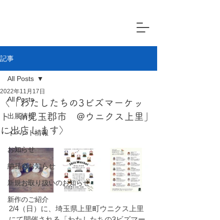
記事
All Posts
2022年11月17日
All Posts
〈「わたしたちの3ビズマーケッ
ト in児玉郡市 @ウニクス上里」
出展情報
に出店します〉
イベント情報
お知らせ
納品のお知らせ
新規お取り扱いのお知らせ
新作のご紹介
2/4（日）に、埼玉県上里町ウニクス上里
にて開催される「わたしたちの3ビズマー