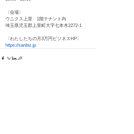
〈会場〉
ウニクス上里　1階テナント内
埼玉県児玉郡上里町大字七本木2272-1
〈わたしたちの月3万円ビジネスHP〉
https://sanbiz.jp
すべて表示
最新記事